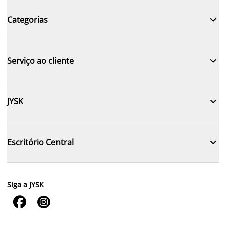

Categorias

Serviço ao cliente

JYSK

Escritório Central
Siga a JYSK

