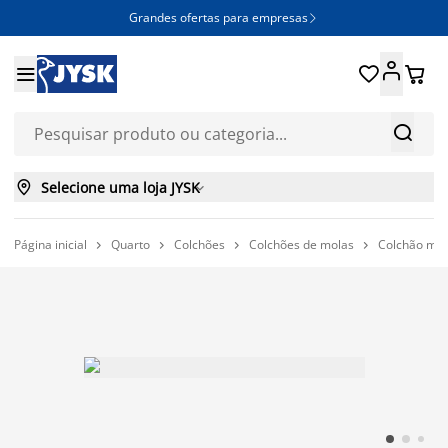
Grandes ofertas para empresas







Selecione uma loja JYSK

Página inicial
Quarto
Colchões
Colchões de molas
Colchão mo



