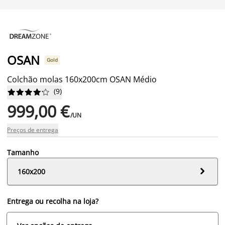
OSAN
Gold
Colchão molas 160x200cm OSAN Médio
(
9
)










999,00 €
/UN
Preços de entrega
Tamanho

160x200
Entrega ou recolha na loja?