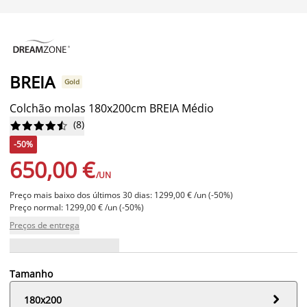
BREIA
Gold
Colchão molas 180x200cm BREIA Médio
(
8
)










-50%
650,00 €
/UN
Preço mais baixo dos últimos 30 dias: 1299,00 € /un (-50%)
Preço normal: 1299,00 € /un (-50%)
Preços de entrega
Tamanho

180x200