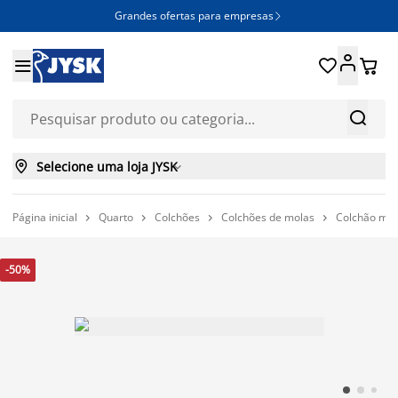
Grandes ofertas para empresas







Selecione uma loja JYSK

Página inicial
Quarto
Colchões
Colchões de molas
Colchão mo




-50%