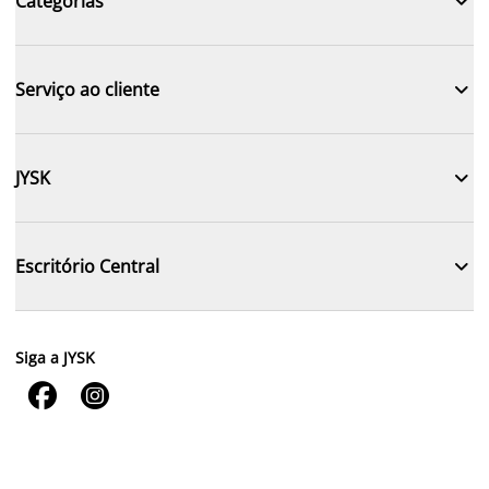

Categorias

Serviço ao cliente

JYSK

Escritório Central
Siga a JYSK

