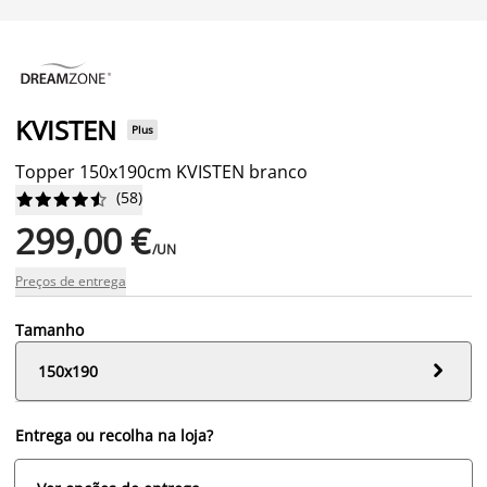
KVISTEN
Plus
Topper 150x190cm KVISTEN branco
(
58
)










299,00 €
/UN
Preços de entrega
Tamanho

150x190
Entrega ou recolha na loja?