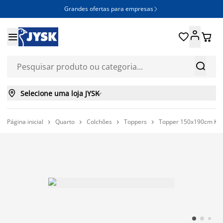
Grandes ofertas para empresas







Selecione uma loja JYSK

Página inicial
Quarto
Colchões
Toppers
Topper 150x190cm KV



