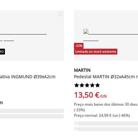
-33%
IXO
Limitado ao stock existente
MARTIN
rativa INGMUND Ø39xA2cm
Pedestal MARTIN Ø32xA45cm n










13,50 €
/UN
UN
Preço mais baixo dos últimos 30 dias:
(-33%)
Preço normal: 24,99 € /un (-46%)