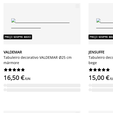
PREÇO SEMPRE BAIXO
PREÇO SEMPRE BA
VALDEMAR
JENSUFFE
Tabuleiro decorativo VALDEMAR Ø25 cm
Tabuleiro dec
mármore
bege




















16,50 €
15,00 €
/UN
/