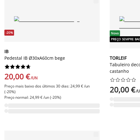
-20%
Novo
PREÇO SEMPRE BA
IB
Pedestal IB Ø30xA60cm bege
TORLEIF
Tabuleiro dec










castanho
20,00 €
/UN










Preço mais baixo dos últimos 30 dias: 24,99 € /un
20,00 €
/
(-20%)
Preço normal: 24,99 € /un (-20%)