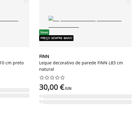
Novo
PREÇO SEMPRE BAIXO
FINN
10 cm preto
Leque decorativo de parede FINN L83 cm
natural










30,00 €
/UN