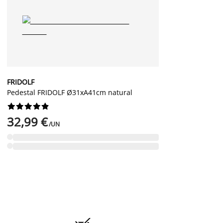
FRIDOLF
Pedestal FRIDOLF Ø31xA41cm natural










32,99 €
/UN