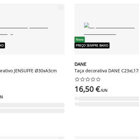
Novo
IXO
PREÇO SEMPRE BAIXO
DANE
orativo JENSUFFE Ø30xA3cm
Taça decorativa DANE C23xL1










16,50 €
/UN
UN