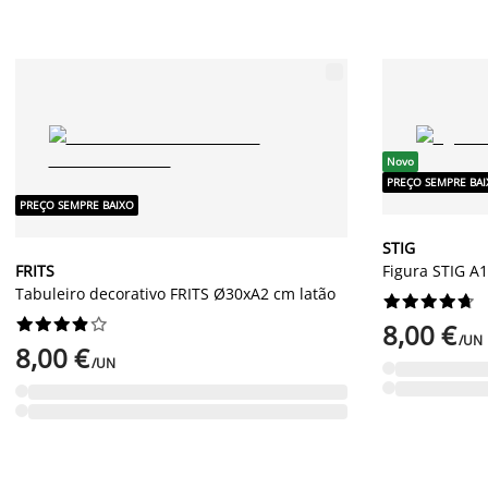
Novo
PREÇO SEMPRE BA
PREÇO SEMPRE BAIXO
STIG
FRITS
Figura STIG A
Tabuleiro decorativo FRITS Ø30xA2 cm latão




















8,00 €
/UN
8,00 €
/UN