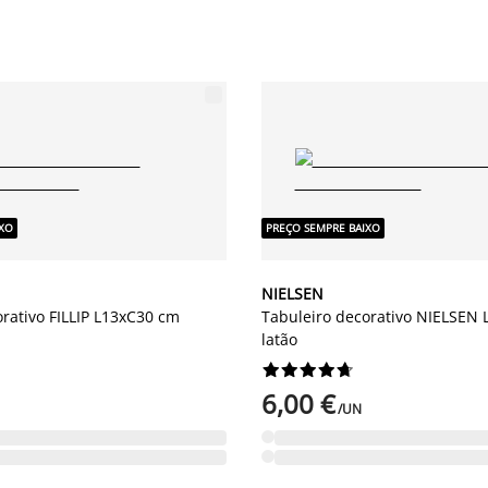
IXO
PREÇO SEMPRE BAIXO
NIELSEN
rativo FILLIP L13xC30 cm
Tabuleiro decorativo NIELSEN
latão










6,00 €
/UN