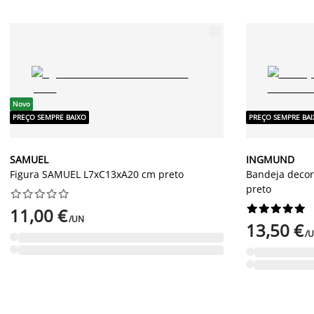
Novo
PREÇO SEMPRE BAIXO
PREÇO SEMPRE BA
SAMUEL
INGMUND
Figura SAMUEL L7xC13xA20 cm preto
Bandeja deco
preto




















11,00 €
/UN
13,50 €
/