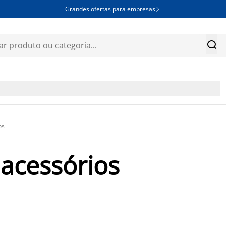
Grandes ofertas para empresas


os
 acessórios