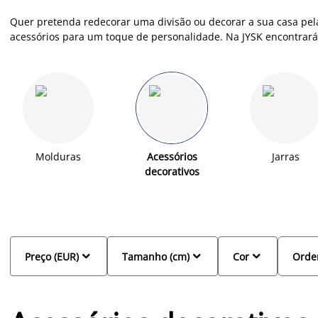
Quer pretenda redecorar uma divisão ou decorar a sua casa pel
acessórios para um toque de personalidade. Na JYSK encontrar
decoração a preços fantásticos, com os quais pode decorar sua 
sala de jantar, quarto ou terraço.
Molduras
Acessórios
Jarras
decorativos



Preço (EUR)
Tamanho (cm)
Cor
Orde