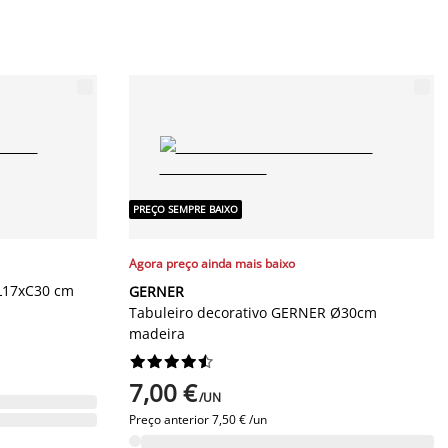
PREÇO SEMPRE BAIXO
Agora preço ainda mais baixo
 L17xC30 cm
GERNER
Tabuleiro decorativo GERNER Ø30cm
madeira










7,00 €
/UN
Preço anterior
7,50 € /un