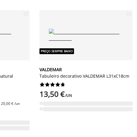
PREÇO SEMPRE BAIXO
VALDEMAR
atural
Tabuleiro decorativo VALDEMAR L31xC18cm










13,50 €
/UN
 20,00 € /un