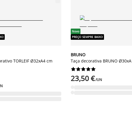
Novo
IXO
PREÇO SEMPRE BAIXO
BRUNO
orativo TORLEIF Ø32xA4 cm
Taça decorativa BRUNO Ø30xA










23,50 €
/UN
UN