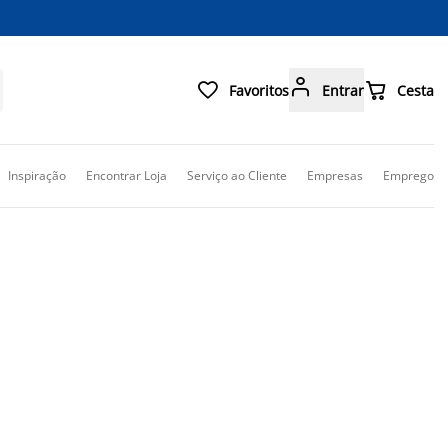



Favoritos
Entrar
Cesta
Inspiração
Encontrar Loja
Serviço ao Cliente
Empresas
Emprego