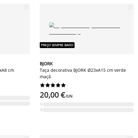
PREÇO SEMPRE BAIXO
BJORK
7xA8 cm
Taça decorativa BJORK Ø23xA15 cm verde
maçã










20,00 €
/UN