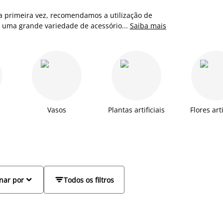
a primeira vez, recomendamos a utilização de
á uma grande variedade de acessórios de
...
Saiba mais
casa por muito pouco. São perfeitos para a sua
Vasos
Plantas artificiais
Flores arti


nar por
Todos os filtros