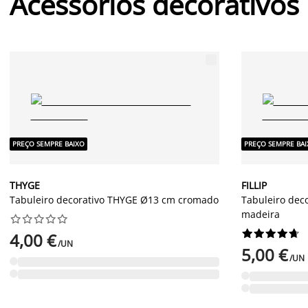
Acessórios decorativos
PREÇO SEMPRE BAIXO
PREÇO SEMPRE BA
THYGE
FILLIP
Tabuleiro decorativo THYGE Ø13 cm cromado
Tabuleiro deco
madeira




















4,00 €
/UN
5,00 €
/UN