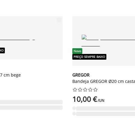
IXO
Novo
PREÇO SEMPRE BAIXO
17 cm bege
GREGOR
Bandeja GREGOR Ø20 cm cast










10,00 €
/UN