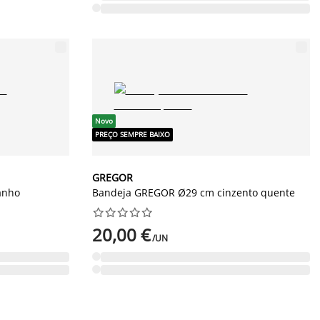
Novo
PREÇO SEMPRE BAIXO
GREGOR
anho
Bandeja GREGOR Ø29 cm cinzento quente










20,00 €
/UN