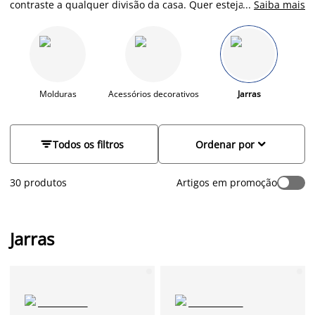
contraste a qualquer divisão da casa. Quer esteja à procura
...
Saiba mais
de um centro de mesa, ou de pequenas jarras para peitoris
de janelas e prateleiras, encontrará uma bela seleção na JYSK.
Pode encher as suas jarras com flores frescas, ou optar por
plantas e flores artificiais duradouras. Pode também deixar a
jarra vazia e utilizá-la como acessório decorativo. Descubra
jarras de vidro colorido, com detalhes texturados em cinzento,
Molduras
Acessórios decorativos
Jarras
verde e castanho; vasos de grés com formas e desenhos retro
e muito mais!


Todos os filtros
Ordenar por
30 produtos
Artigos em promoção
Jarras