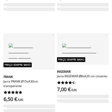
PREÇO SEMPRE BAIXO
PREÇO SEMPRE BAIXO
INGEMAR
Jarra INGEMAR Ø8xA20 cm cinzento
FRANK
Jarra FRANK Ø15xA30cm










transparente
7,00 €
/UN










6,50 €
/UN