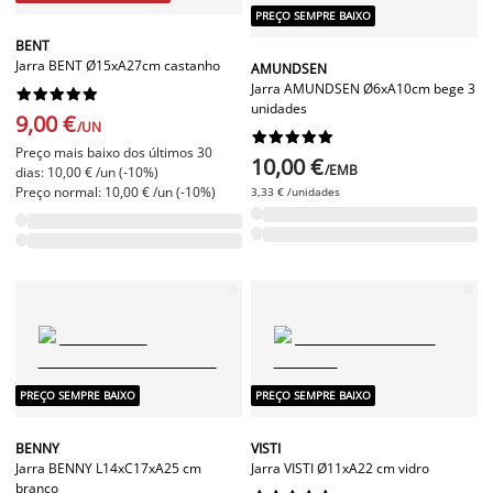
PREÇO SEMPRE BAIXO
BENT
Jarra BENT Ø15xA27cm castanho
AMUNDSEN
Jarra AMUNDSEN Ø6xA10cm bege 3










unidades
9,00 €
/UN










Preço mais baixo dos últimos 30
10,00 €
/EMB
dias: 10,00 € /un (-10%)
Preço normal: 10,00 € /un (-10%)
3,33 € /unidades
PREÇO SEMPRE BAIXO
PREÇO SEMPRE BAIXO
BENNY
VISTI
Jarra BENNY L14xC17xA25 cm
Jarra VISTI Ø11xA22 cm vidro
branco