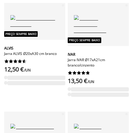
PREÇO SEMPRE BAIXO
PREÇO SEMPRE BAIXO
ALVIS
Jarra ALVIS Ø20xA30 cm branco
IVAR
Jarra IVAR Ø17xA21cm










branco/cinzento
12,50 €
/UN










13,50 €
/UN