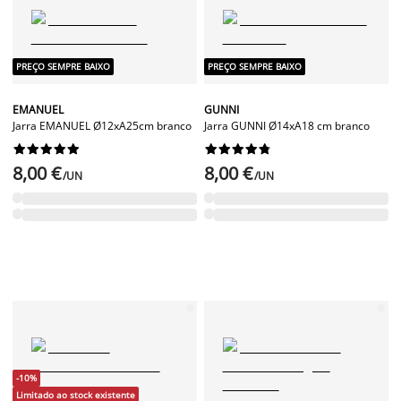
PREÇO SEMPRE BAIXO
PREÇO SEMPRE BAIXO
EMANUEL
GUNNI
Jarra EMANUEL Ø12xA25cm branco
Jarra GUNNI Ø14xA18 cm branco




















8,00 €
8,00 €
/UN
/UN
-10%
Limitado ao stock existente