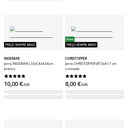
Novo
PREÇO SEMPRE BAIXO
PREÇO SEMPRE BAIXO
INGEMAR
CHRISTOFFER
Jarra INGEMAR L10xC8xA34cm
Jarra CHRISTOFFER Ø13xA17 cm
branco
cromado




















10,00 €
8,00 €
/UN
/UN