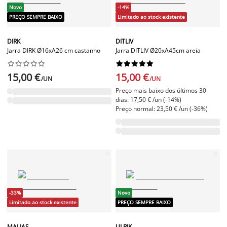
Novo
-14%
PREÇO SEMPRE BAIXO
Limitado ao stock existente
DIRK
DITLIV
Jarra DIRK Ø16xA26 cm castanho
Jarra DITLIV Ø20xA45cm areia




















15,00 €
15,00 €
/UN
/UN
Preço mais baixo dos últimos 30
dias: 17,50 € /un (-14%)
Preço normal: 23,50 € /un (-36%)
-33%
Novo
Limitado ao stock existente
PREÇO SEMPRE BAIXO
MALIAS
ULRIK