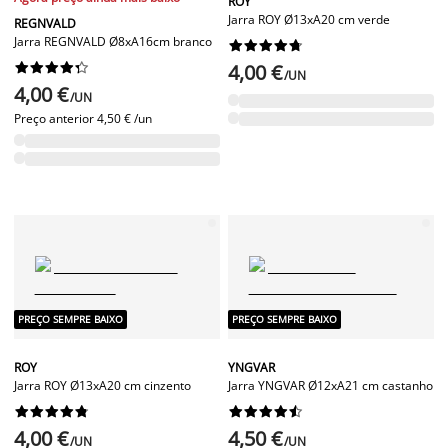
ROY
Jarra ROY Ø13xA20 cm verde
REGNVALD
Jarra REGNVALD Ø8xA16cm branco




















4,00 €
/UN
4,00 €
/UN
Preço anterior
4,50 € /un
PREÇO SEMPRE BAIXO
PREÇO SEMPRE BAIXO
ROY
YNGVAR
Jarra ROY Ø13xA20 cm cinzento
Jarra YNGVAR Ø12xA21 cm castanho




















4,00 €
4,50 €
/UN
/UN