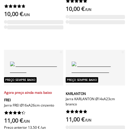




















10,00 €
/UN
10,00 €
/UN
PREÇO SEMPRE BAIXO
PREÇO SEMPRE BAIXO
Agora preço ainda mais baixo
KARLANTON
Jarra KARLANTON Ø14xA23cm
FREI
branco
Jarra FREI Ø16xA26cm cinzento




















11,00 €
11,00 €
/UN
/UN
Preço anterior
13,50 € /un