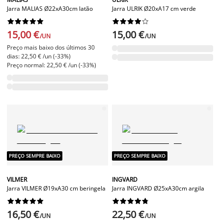
Jarra MALIAS Ø22xA30cm latão
Jarra ULRIK Ø20xA17 cm verde




















15,00 €
15,00 €
/UN
/UN
Preço mais baixo dos últimos 30
dias: 22,50 € /un (-33%)
Preço normal: 22,50 € /un (-33%)
PREÇO SEMPRE BAIXO
PREÇO SEMPRE BAIXO
VILMER
INGVARD
Jarra VILMER Ø19xA30 cm beringela
Jarra INGVARD Ø25xA30cm argila




















16,50 €
22,50 €
/UN
/UN