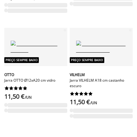
PREÇO SEMPRE BAIXO
PREÇO SEMPRE BAIXO
OTTO
VILHELM
Jarra OTTO Ø12xA20 cm vidro
Jarra VILHELM A18 cm castanho
escuro




















11,50 €
/UN
11,50 €
/UN