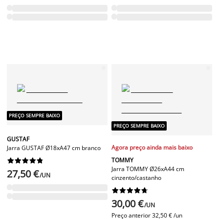
PREÇO SEMPRE BAIXO
PREÇO SEMPRE BAIXO
GUSTAF
Agora preço ainda mais baixo
Jarra GUSTAF Ø18xA47 cm branco
TOMMY










Jarra TOMMY Ø26xA44 cm
27,50 €
/UN
cinzento/castanho










30,00 €
/UN
Preço anterior
32,50 € /un