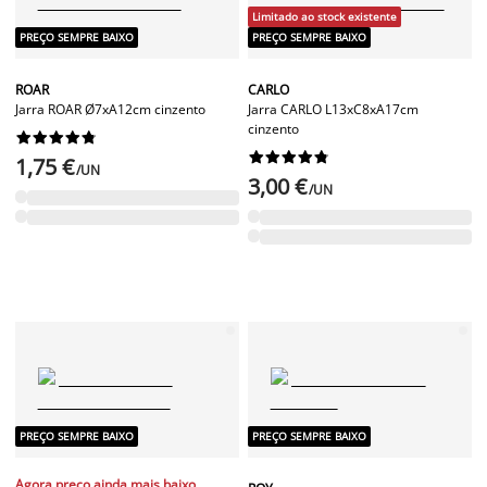
Limitado ao stock existente
PREÇO SEMPRE BAIXO
PREÇO SEMPRE BAIXO
ROAR
CARLO
Jarra ROAR Ø7xA12cm cinzento
Jarra CARLO L13xC8xA17cm
cinzento




















1,75 €
/UN
3,00 €
/UN
PREÇO SEMPRE BAIXO
PREÇO SEMPRE BAIXO
Agora preço ainda mais baixo