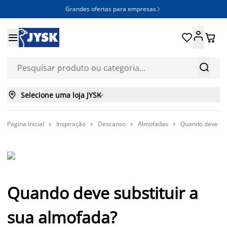
Grandes ofertas para empresas







Selecione uma loja JYSK

Página inicial
Inspiração
Descanso
Almofadas
Quando deve sub




Quando deve substituir a
sua almofada?