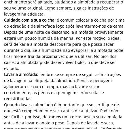
enchimento será agitado, ajudando a almofada a recuperar o
seu volume original. Como sempre, siga as instruções de
lavagem na etiqueta.
Cuidado com a sua colcha:
é comum colocar a colcha por cima
do edredão e da almofada logo após levantarmo-nos da cama.
Depois de uma noite de descanso, a almofada provavelmente
estará um pouco húmida de manhã. Por este motivo, o ideal
será deixar a almofada descoberta para que possa secar
durante o dia. Se a humidade não evaporar, a almofada pode
ficar mole e fria da próxima vez que a utilizar. No pior dos
casos, a almofada pode desenvolver bolor, o que deve ser
evitado.
Lavar a almofada:
lembre-se sempre de seguir as instruções
de lavagem na etiqueta da almofada. Penas e penugem
aglomeram-se com o tempo, mas ao lavar e secar
corretamente, as penas e a penugem serão soltas e
redistribuídas.
Quando lavar a almofada é importante que se certifique de
que está completamente seca antes de a utilizar. Pode não
ser fácil e, por isso, deixamos uma dica: pese a sua almofada
antes de a lavar e anote o peso. Depois de lavada e seca,
pese-a novamente e compare com o peso inicial. Se for mais