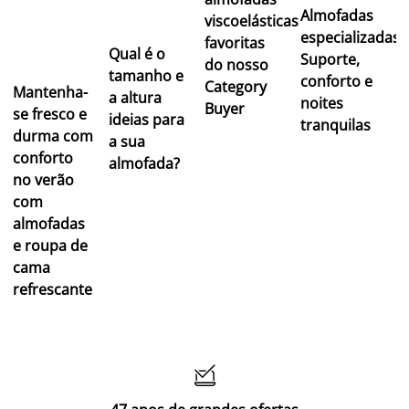
Almofadas
viscoelásticas
especializadas:
favoritas
Qual é o
Suporte,
do nosso
tamanho e
conforto e
Category
Mantenha-
a altura
noites
Buyer
se fresco e
ideias para
tranquilas
durma com
a sua
conforto
almofada?
no verão
com
almofadas
e roupa de
cama
refrescante
