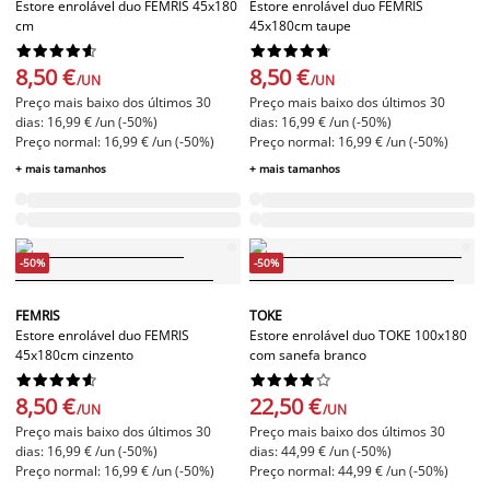
Estore enrolável duo FEMRIS 45x180
Estore enrolável duo FEMRIS
cm
45x180cm taupe




















8,50 €
8,50 €
/UN
/UN
Preço mais baixo dos últimos 30
Preço mais baixo dos últimos 30
dias: 16,99 € /un (-50%)
dias: 16,99 € /un (-50%)
Preço normal: 16,99 € /un (-50%)
Preço normal: 16,99 € /un (-50%)
+ mais tamanhos
+ mais tamanhos
-50%
-50%
FEMRIS
TOKE
Estore enrolável duo FEMRIS
Estore enrolável duo TOKE 100x180
45x180cm cinzento
com sanefa branco




















8,50 €
22,50 €
/UN
/UN
Preço mais baixo dos últimos 30
Preço mais baixo dos últimos 30
dias: 16,99 € /un (-50%)
dias: 44,99 € /un (-50%)
Preço normal: 16,99 € /un (-50%)
Preço normal: 44,99 € /un (-50%)