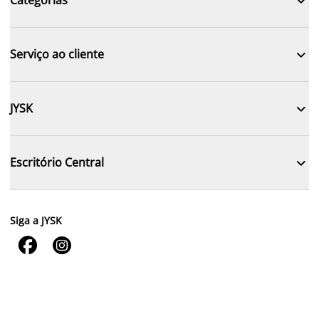

Categorias

Serviço ao cliente

JYSK

Escritório Central
Siga a JYSK

