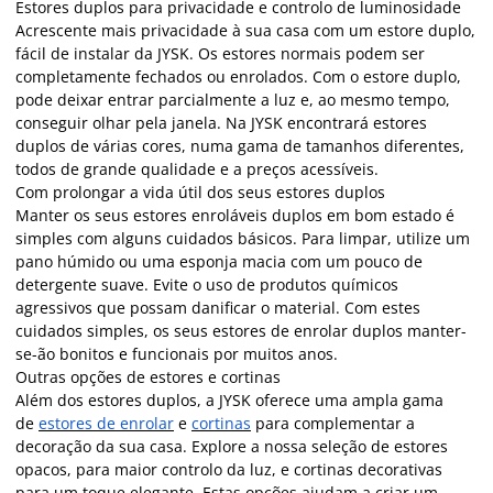
Estores duplos para privacidade e controlo de luminosidade
Acrescente mais privacidade à sua casa com um estore duplo,
fácil de instalar da JYSK. Os estores normais podem ser
completamente fechados ou enrolados. Com o estore duplo,
pode deixar entrar parcialmente a luz e, ao mesmo tempo,
conseguir olhar pela janela. Na JYSK encontrará estores
duplos de várias cores, numa gama de tamanhos diferentes,
todos de grande qualidade e a preços acessíveis.
Com prolongar a vida útil dos seus estores duplos
Manter os seus estores enroláveis duplos em bom estado é
simples com alguns cuidados básicos. Para limpar, utilize um
pano húmido ou uma esponja macia com um pouco de
detergente suave. Evite o uso de produtos químicos
agressivos que possam danificar o material. Com estes
cuidados simples, os seus estores de enrolar duplos manter-
se-ão bonitos e funcionais por muitos anos.
Outras opções de estores e cortinas
Além dos estores duplos, a JYSK oferece uma ampla gama
de
estores de enrolar
e
cortinas
para complementar a
decoração da sua casa. Explore a nossa seleção de estores
opacos, para maior controlo da luz, e cortinas decorativas
para um toque elegante. Estas opções ajudam a criar um