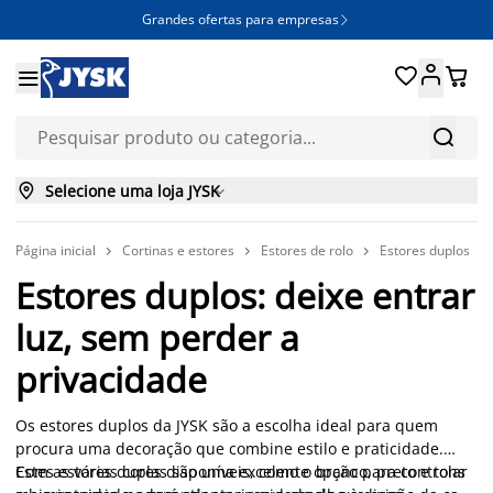
Grandes ofertas para empresas







Selecione uma loja JYSK

Página inicial
Cortinas e estores
Estores de rolo
Estores duplos



Estores duplos: deixe entrar
luz, sem perder a
privacidade
Os estores duplos da JYSK são a escolha ideal para quem
procura uma decoração que combine estilo e praticidade.
Estes estores duplas são uma excelente opção para controlar
Com as várias cores disponíveis, como o branco, preto e tons